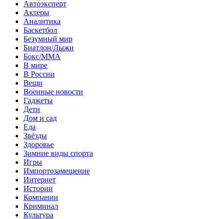
Автоэксперт
Актеры
Аналитика
Баскетбол
Безумный мир
Биатлон/Лыжи
Бокс/MMA
В мире
В России
Вещи
Военные новости
Гаджеты
Дети
Дом и сад
Еда
Звёзды
Здоровье
Зимние виды спорта
Игры
Импортозамещение
Интернет
Истории
Компании
Криминал
Культура