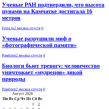
Ученые РАН подтвердили, что высота
цунами на Камчатке достигала 16
метров
Ferra.ru
2 месяца спустя
0
Ученые разрушили миф о
«фотографической памяти»
Рамблер
2 месяца спустя
0
Биологи бьют тревогу: человечество
уничтожает «мудрецов» дикой
природы
Рамблер
2 месяца спустя
0
Август 2026
Пн
Вт
Ср
Чт
Пт
Сб
Вс
1
2