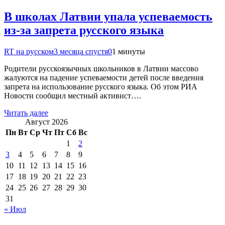
В школах Латвии упала успеваемость
из-за запрета русского языка
RT на русском
3 месяца спустя
0
1 минуты
Родители русскоязычных школьников в Латвии массово
жалуются на падение успеваемости детей после введения
запрета на использование русского языка. Об этом РИА
Новости сообщил местный активист….
Читать далее
Август 2026
Пн
Вт
Ср
Чт
Пт
Сб
Вс
1
2
3
4
5
6
7
8
9
10
11
12
13
14
15
16
17
18
19
20
21
22
23
24
25
26
27
28
29
30
31
« Июл