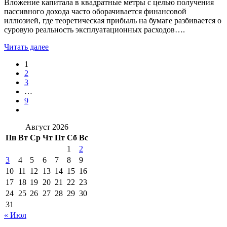
Вложение капитала в квадратные метры с целью получения
пассивного дохода часто оборачивается финансовой
иллюзией, где теоретическая прибыль на бумаге разбивается о
суровую реальность эксплуатационных расходов….
Читать далее
1
2
3
…
9
Август 2026
Пн
Вт
Ср
Чт
Пт
Сб
Вс
1
2
3
4
5
6
7
8
9
10
11
12
13
14
15
16
17
18
19
20
21
22
23
24
25
26
27
28
29
30
31
« Июл