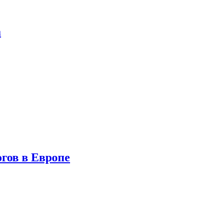
а
гов в Европе