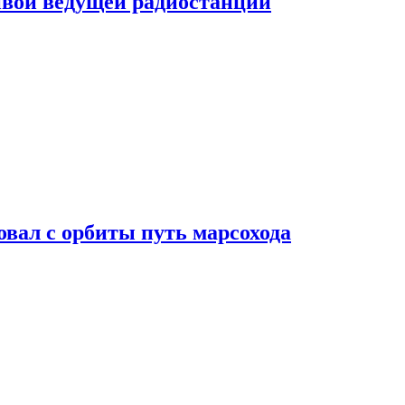
ивой ведущей радиостанции
вал с орбиты путь марсохода