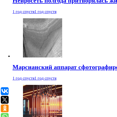
Нейросеть полгода притворялась ж
1 год спустя
1 год спустя
Марсианский аппарат сфотографиро
1 год спустя
1 год спустя