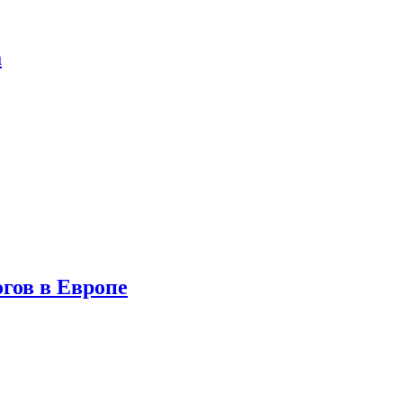
а
гов в Европе