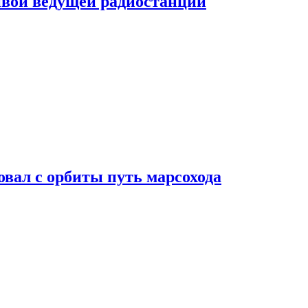
ивой ведущей радиостанции
вал с орбиты путь марсохода