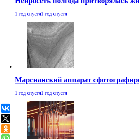
Нейросеть полгода притворялась ж
1 год спустя
1 год спустя
Марсианский аппарат сфотографиро
1 год спустя
1 год спустя