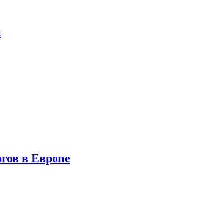
а
гов в Европе