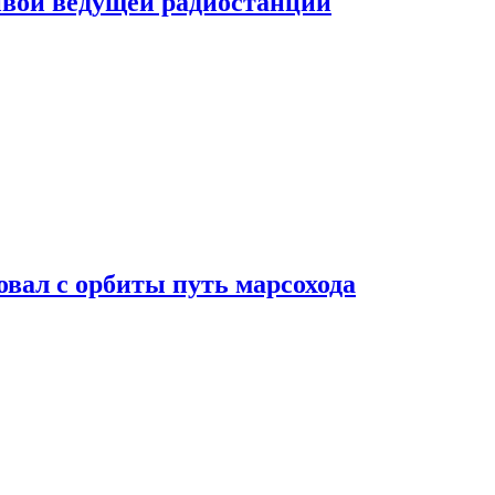
ивой ведущей радиостанции
вал с орбиты путь марсохода