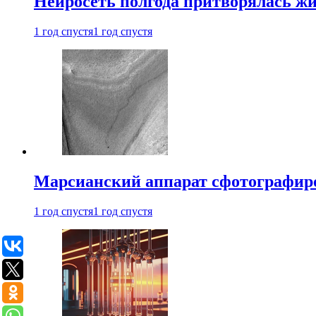
Нейросеть полгода притворялась ж
1 год спустя
1 год спустя
Марсианский аппарат сфотографиро
1 год спустя
1 год спустя