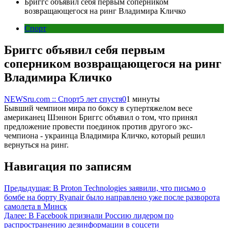
Бриггс объявил себя первым соперником
возвращающегося на ринг Владимира Кличко
Спорт
Бриггс объявил себя первым
соперником возвращающегося на ринг
Владимира Кличко
NEWSru.com :: Спорт
5 лет спустя
0
1 минуты
Бывший чемпион мира по боксу в супертяжелом весе
американец Шэннон Бриггс объявил о том, что принял
предложение провести поединок против другого экс-
чемпиона - украинца Владимира Кличко, который решил
вернуться на ринг.
Навигация по записям
Предыдущая:
В Proton Technologies заявили, что письмо о
бомбе на борту Ryanair было направлено уже после разворота
самолета в Минск
Далее:
В Facebook признали Россию лидером по
распространению дезинформации в соцсети