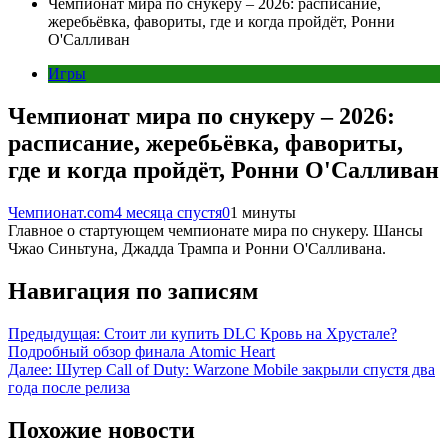
Чемпионат мира по снукеру – 2026: расписание,
жеребьёвка, фавориты, где и когда пройдёт, Ронни
О'Салливан
Игры
Чемпионат мира по снукеру – 2026:
расписание, жеребьёвка, фавориты,
где и когда пройдёт, Ронни О'Салливан
Чемпионат.com
4 месяца спустя
0
1 минуты
Главное о стартующем чемпионате мира по снукеру. Шансы
Чжао Синьтуна, Джадда Трампа и Ронни О'Салливана.
Навигация по записям
Предыдущая:
Стоит ли купить DLC Кровь на Хрустале?
Подробный обзор финала Atomic Heart
Далее:
Шутер Call of Duty: Warzone Mobile закрыли спустя два
года после релиза
Похожие новости