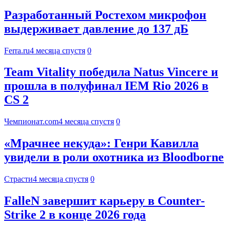
Разработанный Ростехом микрофон
выдерживает давление до 137 дБ
Ferra.ru
4 месяца спустя
0
Team Vitality победила Natus Vincere и
прошла в полуфинал IEM Rio 2026 в
CS 2
Чемпионат.com
4 месяца спустя
0
«Мрачнее некуда»: Генри Кавилла
увидели в роли охотника из Bloodborne
Страсти
4 месяца спустя
0
FalleN завершит карьеру в Counter-
Strike 2 в конце 2026 года