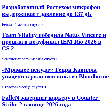
Разработанный Ростехом микрофон
выдерживает давление до 137 дБ
Ferra.ru
4 месяца спустя
0
Team Vitality победила Natus Vincere и
прошла в полуфинал IEM Rio 2026 в
CS 2
Чемпионат.com
4 месяца спустя
0
«Мрачнее некуда»: Генри Кавилла
увидели в роли охотника из Bloodborne
Страсти
4 месяца спустя
0
FalleN завершит карьеру в Counter-
Strike 2 в конце 2026 года