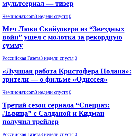
мультсериал — тизер
Чемпионат.com
3 недели спустя
0
Меч Люка Скайуокера из “Звездных
войн” ушел с молотка за рекордную
сумму
Российская Газета
3 недели спустя
0
«Лучшая работа Кристофера Нолана»:
зрители — о фильме «Одиссея»
Чемпионат.com
3 недели спустя
0
Третий сезон сериала “Спецназ:
Львица” с Салданой и Кидман
получил трейлер
Российская Газета
3 недели спустя
0