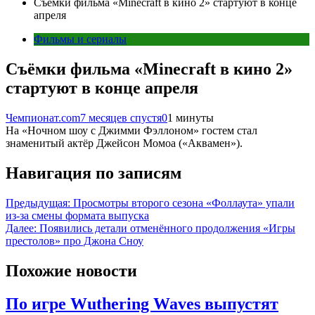
Cъёмки фильма «Minecraft в кино 2» стартуют в конце
апреля
Фильмы и сериалы
Cъёмки фильма «Minecraft в кино 2»
стартуют в конце апреля
Чемпионат.com
7 месяцев спустя
0
1 минуты
На «Ночном шоу с Джимми Фэллоном» гостем стал
знаменитый актёр Джейсон Момоа («Аквамен»).
Навигация по записям
Предыдущая:
Просмотры второго сезона «Фоллаута» упали
из-за смены формата выпуска
Далее:
Появились детали отменённого продолжения «Игры
престолов» про Джона Сноу
Похожие новости
По игре Wuthering Waves выпустят