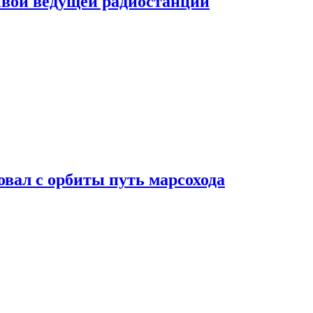
ивой ведущей радиостанции
вал с орбиты путь марсохода