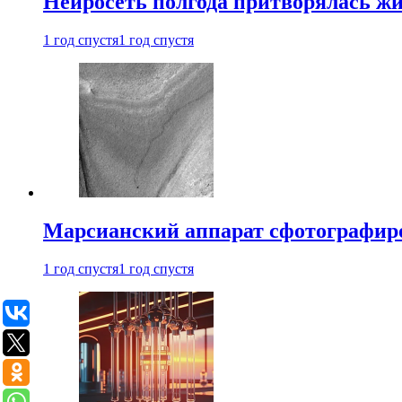
Нейросеть полгода притворялась ж
1 год спустя
1 год спустя
Марсианский аппарат сфотографиро
1 год спустя
1 год спустя