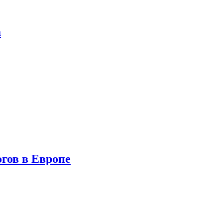
а
гов в Европе