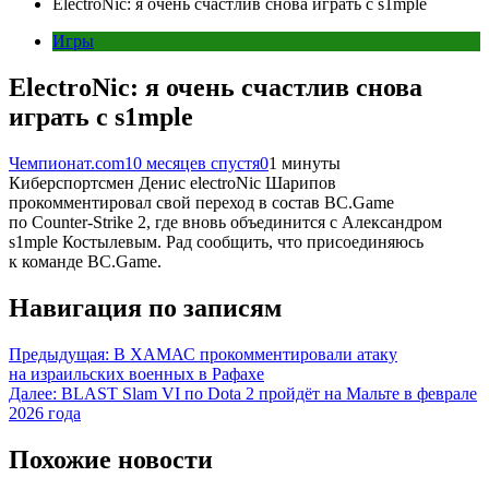
ElectroNic: я очень счастлив снова играть с s1mple
Игры
ElectroNic: я очень счастлив снова
играть с s1mple
Чемпионат.com
10 месяцев спустя
0
1 минуты
Киберспортсмен Денис electroNic Шарипов
прокомментировал свой переход в состав BC.Game
по Counter-Strike 2, где вновь объединится с Александром
s1mple Костылевым. Рад сообщить, что присоединяюсь
к команде BC.Game.
Навигация по записям
Предыдущая:
В ХАМАС прокомментировали атаку
на израильских военных в Рафахе
Далее:
BLAST Slam VI по Dota 2 пройдёт на Мальте в феврале
2026 года
Похожие новости