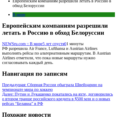
Европейским компаниям разрешили летать в Россию в
обход Белоруссии
В мире
Европейским компаниям разрешили
летать в Россию в обход Белоруссии
NEWSru.com :: В мире
5 лет спустя
0
1 минуты
РФ разрешила Air France, Lufthansa и Austrian Airlines
выполнять рейсы по альтернативным маршрутам. В Austrian
Airlines отметили, что пока новые маршруты нужно
согласовывать каждый день.
Навигация по записям
Предыдущая:
Сборная России обыграла Швейцарию на
чемпионате мира по хоккею
Далее:
Путин и Лукашенко покатались на яхте, договорились
о втором транше российского кредита в $500 млн и о новых
рейсах “Белавиа” в РФ
Похожие новости