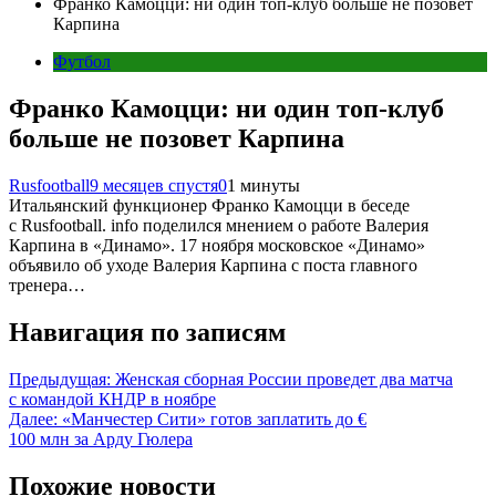
Франко Камоцци: ни один топ-клуб больше не позовет
Карпина
Футбол
Франко Камоцци: ни один топ-клуб
больше не позовет Карпина
Rusfootball
9 месяцев спустя
0
1 минуты
Итальянский функционер Франко Камоцци в беседе
с Rusfootball. info поделился мнением о работе Валерия
Карпина в «Динамо». 17 ноября московское «Динамо»
объявило об уходе Валерия Карпина с поста главного
тренера…
Навигация по записям
Предыдущая:
Женская сборная России проведет два матча
с командой КНДР в ноябре
Далее:
«Манчестер Сити» готов заплатить до €
100 млн за Арду Гюлера
Похожие новости