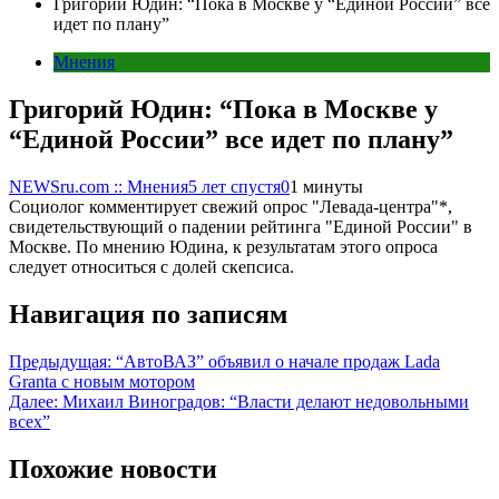
Григорий Юдин: “Пока в Москве у “Единой России” все
идет по плану”
Мнения
Григорий Юдин: “Пока в Москве у
“Единой России” все идет по плану”
NEWSru.com :: Мнения
5 лет спустя
0
1 минуты
Социолог комментирует свежий опрос "Левада-центра"*,
свидетельствующий о падении рейтинга "Единой России" в
Москве. По мнению Юдина, к результатам этого опроса
следует относиться с долей скепсиса.
Навигация по записям
Предыдущая:
“АвтоВАЗ” объявил о начале продаж Lada
Granta с новым мотором
Далее:
Михаил Виноградов: “Власти делают недовольными
всех”
Похожие новости