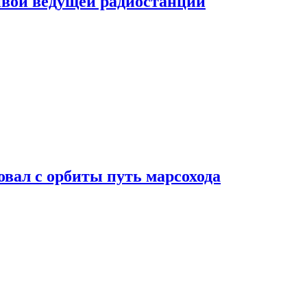
ивой ведущей радиостанции
вал с орбиты путь марсохода