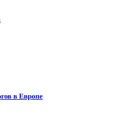
а
гов в Европе