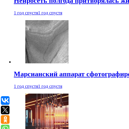
Нейросеть полгода притворялась ж
1 год спустя
1 год спустя
Марсианский аппарат сфотографиро
1 год спустя
1 год спустя