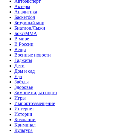
Автоэксперт
Актеры
Аналитика
Баскетбол
Безумный мир
Биатлон/Лыжи
Бокс/MMA
В мире
В России
Вещи
Военные новости
Гаджеты
Дети
Дом и сад
Еда
Звёзды
Здоровье
Зимние виды спорта
Игры
Импортозамещение
Интернет
Истории
Компании
Криминал
Культура