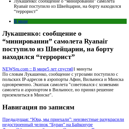
Лукашенко: сообщение о “минировании” самолета
Ryanair поступило из Швейцарии, на борту находился
“террорист”
В мире
Лукашенко: сообщение о
“минировании” самолета Ryanair
поступило из Швейцарии, на борту
находился “террорист”
NEWSru.com :: В мире
5 лет спустя
0
1 минуты
По словам Лукашенко, сообщение с угрозами поступило с
польских IP-адресов в аэропорты Афин, Вильнюса и Минска
одновременно. Экипаж самолета "советовался с хозяевами
самолета и аэропортом в Вильнюсе, но принял решение
приземлиться в Минске".
Навигация по записям
Предыдущая:
“Юра, мы приехали”: неизвестные разукрасили
недостроенный челнок “Буран” на Байконуре