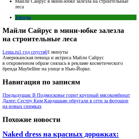
Майли Сайрус в мини-юбке залезла на строительные
леса
Тренды
Майли Сайрус в мини-юбке залезла
на строительные леса
Lenta.ru
1 год спустя
0
1 минуты
Американская певица и актриса Майли Сайрус
в откровенном образе снялась в рекламе косметического
бренда Maybelline на улице в Нью-Йорке.
Навигация по записям
Предыдущая:
В Подмосковье горит крупный мясокомбинат
Далее:
Сестру Ким Кардашьян обругали в сети за фотошоп
на новых снимках
Похожие новости
Naked dress на красных дорожках: