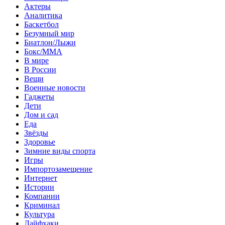
Актеры
Аналитика
Баскетбол
Безумный мир
Биатлон/Лыжи
Бокс/MMA
В мире
В России
Вещи
Военные новости
Гаджеты
Дети
Дом и сад
Еда
Звёзды
Здоровье
Зимние виды спорта
Игры
Импортозамещение
Интернет
Истории
Компании
Криминал
Культура
Лайфхаки