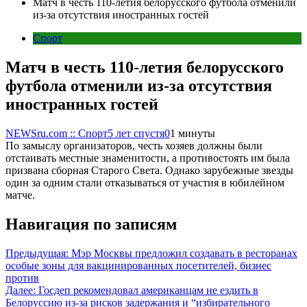
Матч в честь 110-летия белорусского футбола отменили
из-за отсутствия иностранных гостей
Спорт
Матч в честь 110-летия белорусского
футбола отменили из-за отсутствия
иностранных гостей
NEWSru.com :: Спорт
5 лет спустя
0
1 минуты
По замыслу организаторов, честь хозяев должны были
отстаивать местные знаменитости, а противостоять им была
призвана сборная Старого Света. Однако зарубежные звезды
один за одним стали отказываться от участия в юбилейном
матче.
Навигация по записям
Предыдущая:
Мэр Москвы предложил создавать в ресторанах
особые зоны для вакцинированных посетителей, бизнес
против
Далее:
Госдеп рекомендовал американцам не ездить в
Белоруссию из-за рисков задержания и “избирательного