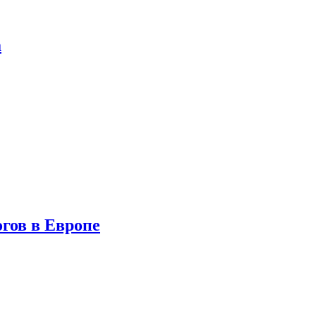
а
гов в Европе