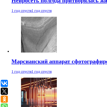
Нейросеть полгода притворялась ж
1 год спустя
1 год спустя
Марсианский аппарат сфотографиро
1 год спустя
1 год спустя