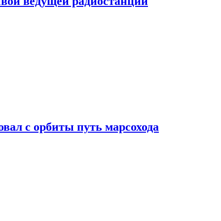
ивой ведущей радиостанции
вал с орбиты путь марсохода