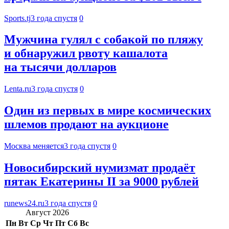
Sports.tj
3 года спустя
0
Мужчина гулял с собакой по пляжу
и обнаружил рвоту кашалота
на тысячи долларов
Lenta.ru
3 года спустя
0
Один из первых в мире космических
шлемов продают на аукционе
Москва меняется
3 года спустя
0
Новосибирский нумизмат продаёт
пятак Екатерины II за 9000 рублей
runews24.ru
3 года спустя
0
Август 2026
Пн
Вт
Ср
Чт
Пт
Сб
Вс