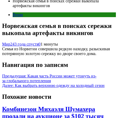
Норвежская семья в поисках сережки выкопала
артефакты викингов
Вещи
Норвежская семья в поисках сережки
выкопала артефакты викингов
Мир24
3 года спустя
0
1 минуты
Семья из Норвегии совершила редкую находку, разыскивая
потерянную золотую сережку во дворе своего дома.
Навигация по записям
Предыдущая:
Какая часть России может утонуть из-
за глобального потепления
Далее:
Как выбрать верхнюю одежду на холодный сезон
Похожие новости
Комбинезон Михаэля Шумахера
продали на аукционе за $102 тысяч