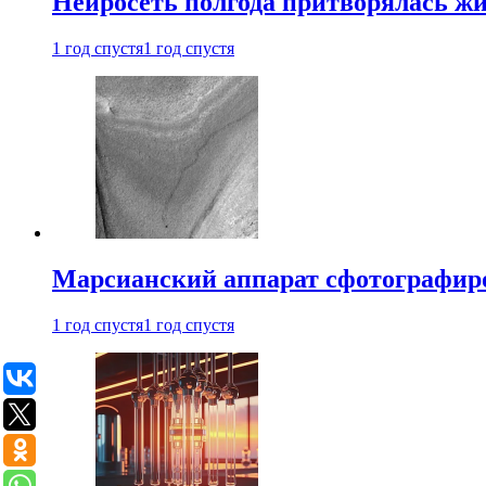
Нейросеть полгода притворялась ж
1 год спустя
1 год спустя
Марсианский аппарат сфотографиро
1 год спустя
1 год спустя