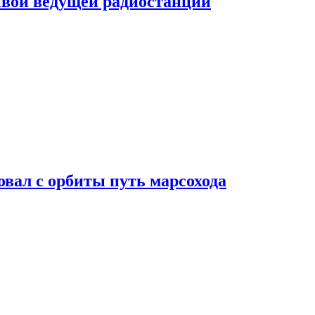
ивой ведущей радиостанции
вал с орбиты путь марсохода