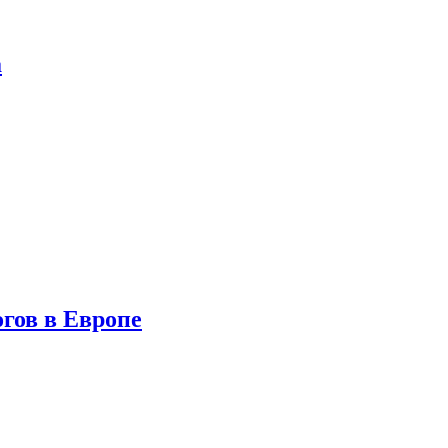
а
гов в Европе