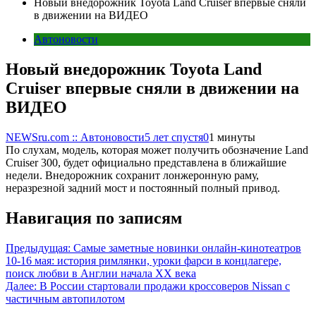
Новый внедорожник Toyota Land Cruiser впервые сняли
в движении на ВИДЕО
Автоновости
Новый внедорожник Toyota Land
Cruiser впервые сняли в движении на
ВИДЕО
NEWSru.com :: Автоновости
5 лет спустя
0
1 минуты
По слухам, модель, которая может получить обозначение Land
Cruiser 300, будет официально представлена в ближайшие
недели. Внедорожник сохранит лонжеронную раму,
неразрезной задний мост и постоянный полный привод.
Навигация по записям
Предыдущая:
Самые заметные новинки онлайн-кинотеатров
10-16 мая: история римлянки, уроки фарси в концлагере,
поиск любви в Англии начала XX века
Далее:
В России стартовали продажи кроссоверов Nissan с
частичным автопилотом