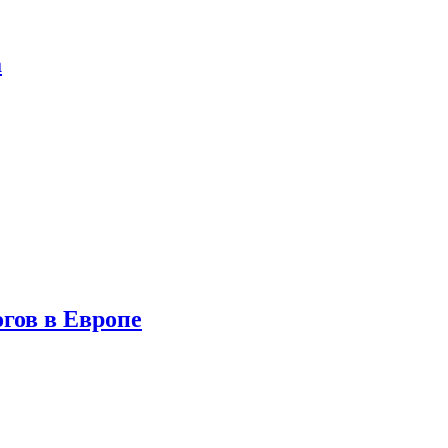
а
гов в Европе