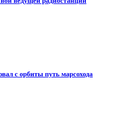
ивой ведущей радиостанции
вал с орбиты путь марсохода