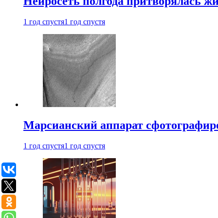
Нейросеть полгода притворялась ж
1 год спустя
1 год спустя
Марсианский аппарат сфотографиро
1 год спустя
1 год спустя