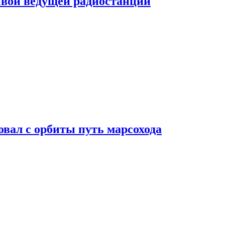
ивой ведущей радиостанции
вал с орбиты путь марсохода