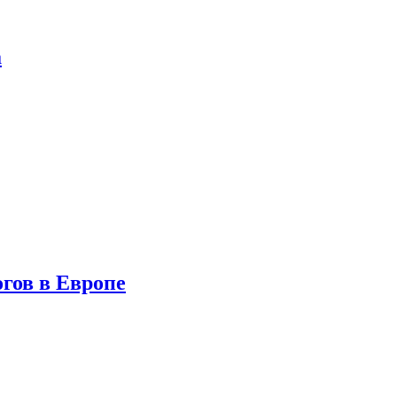
а
гов в Европе