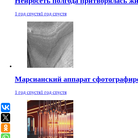
Нейросеть полгода притворялась ж
1 год спустя
1 год спустя
Марсианский аппарат сфотографиро
1 год спустя
1 год спустя