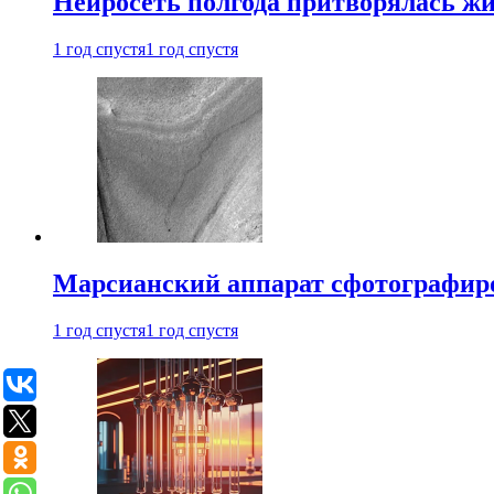
Нейросеть полгода притворялась ж
1 год спустя
1 год спустя
Марсианский аппарат сфотографиро
1 год спустя
1 год спустя