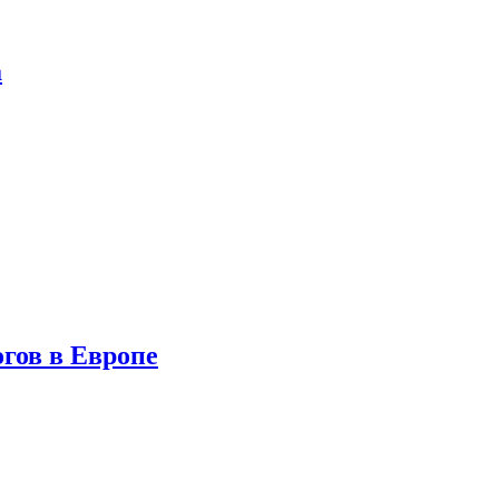
а
гов в Европе