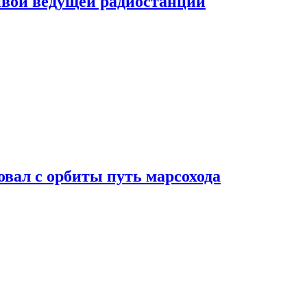
ивой ведущей радиостанции
вал с орбиты путь марсохода