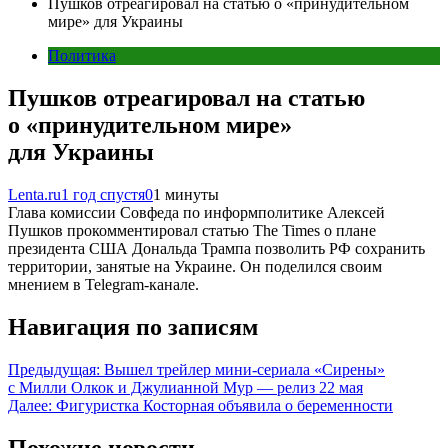
Пушков отреагировал на статью о «принудительном
мире» для Украины
Политика
Пушков отреагировал на статью
о «принудительном мире»
для Украины
Lenta.ru
1 год спустя
0
1 минуты
Глава комиссии Совфеда по информполитике Алексей
Пушков прокомментировал статью The Times о плане
президента США Дональда Трампа позволить РФ сохранить
территории, занятые на Украине. Он поделился своим
мнением в Telegram-канале.
Навигация по записям
Предыдущая:
Вышел трейлер мини-сериала «Сирены»
с Милли Олкок и Джулианной Мур — релиз 22 мая
Далее:
Фигуристка Косторная объявила о беременности
Похожие новости