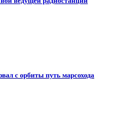
ивой ведущей радиостанции
вал с орбиты путь марсохода