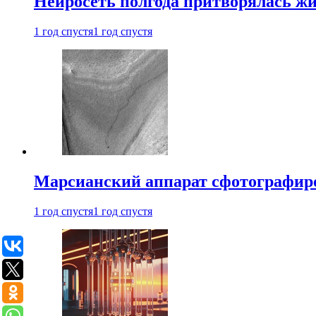
Нейросеть полгода притворялась ж
1 год спустя
1 год спустя
Марсианский аппарат сфотографиро
1 год спустя
1 год спустя