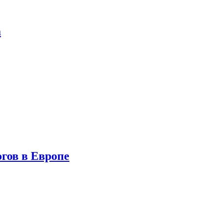
а
гов в Европе