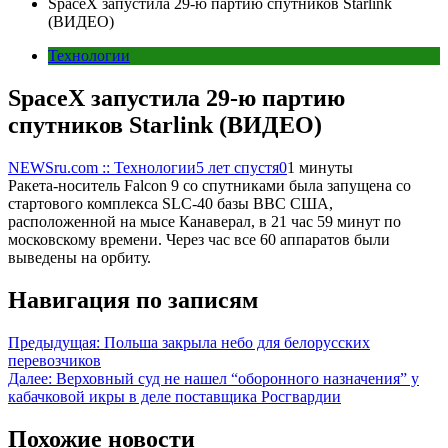
SpaceX запустила 29-ю партию спутников Starlink
(ВИДЕО)
Технологии
SpaceX запустила 29-ю партию
спутников Starlink (ВИДЕО)
NEWSru.com :: Технологии
5 лет спустя
0
1 минуты
Ракета-носитель Falcon 9 со спутниками была запущена со
стартового комплекса SLC-40 базы ВВС США,
расположенной на мысе Канаверал, в 21 час 59 минут по
московскому времени. Через час все 60 аппаратов были
выведены на орбиту.
Навигация по записям
Предыдущая:
Польша закрыла небо для белорусских
перевозчиков
Далее:
Верховный суд не нашел “оборонного назначения” у
кабачковой икры в деле поставщика Росгвардии
Похожие новости