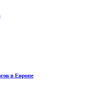
а
гов в Европе