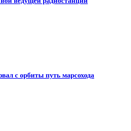
ивой ведущей радиостанции
вал с орбиты путь марсохода