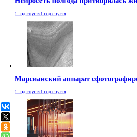
Нейросеть полгода притворялась ж
1 год спустя
1 год спустя
Марсианский аппарат сфотографиро
1 год спустя
1 год спустя