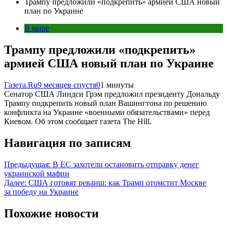
Трампу предложили «подкрепить» армией США новый
план по Украине
В мире
Трампу предложили «подкрепить»
армией США новый план по Украине
Газета.Ru
9 месяцев спустя
0
1 минуты
Сенатор США Линдси Грэм предложил президенту Дональду
Трампу подкрепить новый план Вашингтона по решению
конфликта на Украине «военными обязательствами» перед
Киевом. Об этом сообщает газета The Hill.
Навигация по записям
Предыдущая:
В ЕС захотели остановить отправку денег
украинской мафии
Далее:
США готовят реванш: как Трамп отомстит Москве
за победу на Украине
Похожие новости