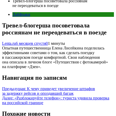
Тревел-блогерша посоветовала россиянам
не переодеваться в поезде
Лайфхаки
Тревел-блогерша посоветовала
россиянам не переодеваться в поезде
Lenta.ru
6 месяцев спустя
0
1 минуты
Опытная путешественница Елена Лисейкина поделилась
эффективными советами о том, как сделать поездку
в пассажирском поезде комфортной. Свои наблюдения
она описала в личном блоге «Путешествия с фотокамерой»
на платформе «Дзен».
Навигация по записям
Предыдущая:
К чему приведет увеличение штрафов
за задержку рейсов и опоздавший багаж
Далее:
«Разблокируйте телефон»: туриста удивила проверка
на российской границе
Похожие новости