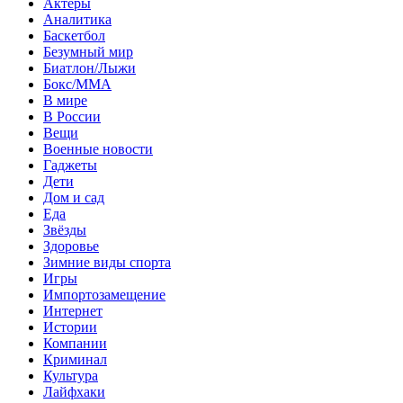
Актеры
Аналитика
Баскетбол
Безумный мир
Биатлон/Лыжи
Бокс/MMA
В мире
В России
Вещи
Военные новости
Гаджеты
Дети
Дом и сад
Еда
Звёзды
Здоровье
Зимние виды спорта
Игры
Импортозамещение
Интернет
Истории
Компании
Криминал
Культура
Лайфхаки