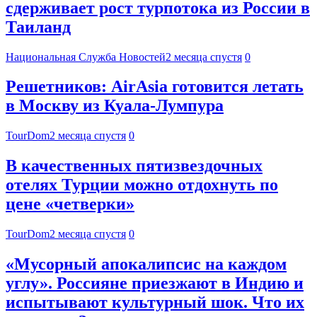
сдерживает рост турпотока из России в
Таиланд
Национальная Служба Новостей
2 месяца спустя
0
Решетников: AirAsia готовится летать
в Москву из Куала-Лумпура
TourDom
2 месяца спустя
0
В качественных пятизвездочных
отелях Турции можно отдохнуть по
цене «четверки»
TourDom
2 месяца спустя
0
«Мусорный апокалипсис на каждом
углу». Россияне приезжают в Индию и
испытывают культурный шок. Что их