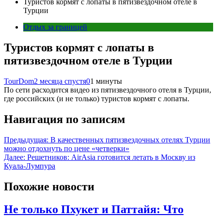
Туристов кормят с лопаты в пятизвездочном отеле в
Турции
Отдых за границей
Туристов кормят с лопаты в
пятизвездочном отеле в Турции
TourDom
2 месяца спустя
0
1 минуты
По сети расходится видео из пятизвездочного отеля в Турции,
где российских (и не только) туристов кормят с лопаты.
Навигация по записям
Предыдущая:
В качественных пятизвездочных отелях Турции
можно отдохнуть по цене «четверки»
Далее:
Решетников: AirAsia готовится летать в Москву из
Куала-Лумпура
Похожие новости
Не только Пхукет и Паттайя: Что