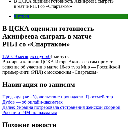
В ЦСКА оценили готовность Акинфеева сыграть
в матче РПЛ со «Спартаком»
Футбол
В ЦСКА оценили готовность
Акинфеева сыграть в матче
РПЛ со «Спартаком»
ТАСС
9 месяцев спустя
0
1 минуты
Вратарь и капитан ЦСКА Игорь Акинфеев сам примет
решение об участии в матче 16-го тура Мир — Российской
премьер-лиги (РПЛ) с московским «Спартаком».
Навигация по записям
Предыдущая:
«Удовольствие пропадает». Гроссмейстер
Дубов — об онлайн-шахматах
Далее:
Украина потребовала отстранения женской сборной
России от ЧМ по шахматам
Похожие новости