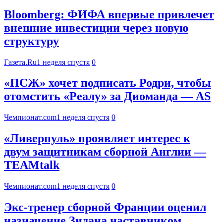
Bloomberg: ФИФА впервые привлечет
внешние инвестиции через новую
структуру
Газета.Ru
1 неделя спустя
0
«ПСЖ» хочет подписать Родри, чтобы
отомстить «Реалу» за Диоманда — AS
Чемпионат.com
1 неделя спустя
0
«Ливерпуль» проявляет интерес к
двум защитникам сборной Англии —
TEAMtalk
Чемпионат.com
1 неделя спустя
0
Экс-тренер сборной Франции оценил
назначение Зидана наставником