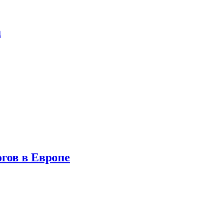
а
гов в Европе