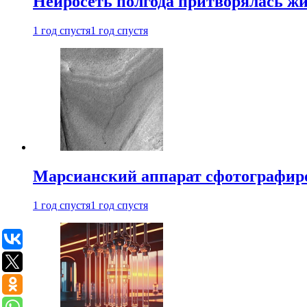
Нейросеть полгода притворялась ж
1 год спустя
1 год спустя
Марсианский аппарат сфотографиро
1 год спустя
1 год спустя