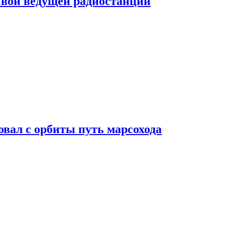
ивой ведущей радиостанции
вал с орбиты путь марсохода