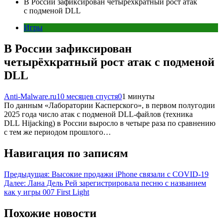
В России зафиксирован четырёхкратный рост атак
с подменой DLL
Игры
В России зафиксирован
четырёхкратный рост атак с подменой
DLL
Anti-Malware.ru
10 месяцев спустя
0
1 минуты
По данным «Лаборатории Касперского», в первом полугодии
2025 года число атак с подменой DLL-файлов (техника
DLL Hijacking) в России выросло в четыре раза по сравнению
с тем же периодом прошлого…
Навигация по записям
Предыдущая:
Высокие продажи iPhone связали с COVID-19
Далее:
Лана Дель Рей зарегистрировала песню с названием
как у игры 007 First Light
Похожие новости