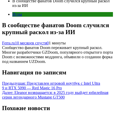
В сообществе фанатов Doom случился крупный раскол
из-за ИИ
Игры
В сообществе фанатов Doom случился
крупный раскол из-за ИИ
Ferra.ru
10 месяцев спустя
0
1 минуты
Сообщество фанатов Doom переживает крупный раскол.
Многие разработчики GZDoom, популярного открытого порта
Doom с возможностями моддинга, объявили о создании форка
под названием UZDoom.
Навигация по записям
Предыдущая:
Представлен игровой ноутбук с Intel Ultra
9 и RTX 5090 — Red Magic 16 Pro
Далее:
Eleanor возвращается: в 2025 году выйдет юбилейная
серия легендарного Mustang GT500
Похожие новости