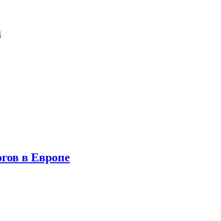
а
гов в Европе