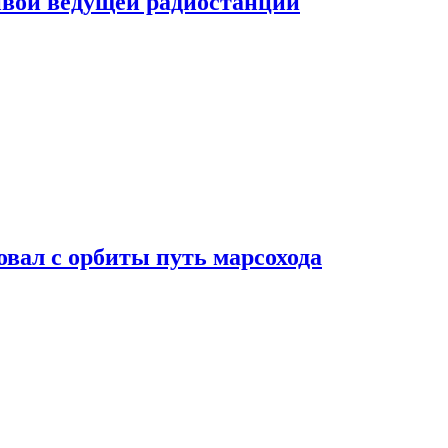
ивой ведущей радиостанции
вал с орбиты путь марсохода