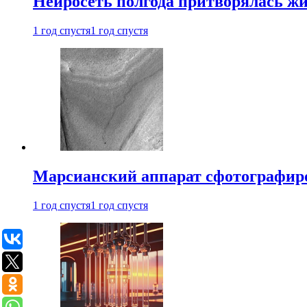
Нейросеть полгода притворялась ж
1 год спустя
1 год спустя
Марсианский аппарат сфотографиро
1 год спустя
1 год спустя