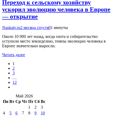
Переход к сельскому хозяйству
ускорил эволюцию человека в Европе
— открытие
Naukatv.ru
2 месяца спустя
0
1 минуты
Около 10 000 лет назад, когда охота и собирательство
уступили место земледелию, темпы эволюции человека в
Европе значительно выросли.
Читать далее
1
2
3
…
12
Май 2026
Пн
Вт
Ср
Чт
Пт
Сб
Вс
1
2
3
4
5
6
7
8
9
10