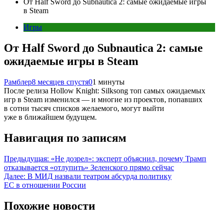
От Half Sword до Subnautica 2: самые ожидаемые игры
в Steam
Игры
От Half Sword до Subnautica 2: самые
ожидаемые игры в Steam
Рамблер
8 месяцев спустя
0
1 минуты
После релиза Hollow Knight: Silksong топ самых ожидаемых
игр в Steam изменился — и многие из проектов, попавших
в сотни тысяч списков желаемого, могут выйти
уже в ближайшем будущем.
Навигация по записям
Предыдущая:
«Не дозрел»: эксперт объяснил, почему Трамп
отказывается «отлупить» Зеленского прямо сейчас
Далее:
В МИД назвали театром абсурда политику
ЕС в отношении России
Похожие новости