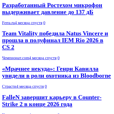
Разработанный Ростехом микрофон
выдерживает давление до 137 дБ
Ferra.ru
4 месяца спустя
0
Team Vitality победила Natus Vincere и
прошла в полуфинал IEM Rio 2026 в
CS 2
Чемпионат.com
4 месяца спустя
0
«Мрачнее некуда»: Генри Кавилла
увидели в роли охотника из Bloodborne
Страсти
4 месяца спустя
0
FalleN завершит карьеру в Counter-
Strike 2 в конце 2026 года