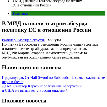
В МИД назвали театром абсурда политику
ЕС в отношении России
Политика
В МИД назвали театром абсурда
политику ЕС в отношении России
Рамблер
8 месяцев спустя
0
1 минуты
Политика Евросоюза в отношении России лишена логики
и напоминает театр абсурда, заявила представитель
МИД РФ Мария Захарова. Комментарий дипломата
опубликован на официальном сайте ведомства.
Навигация по записям
Предыдущая:
От Half Sword до Subnautica 2: самые ожидаемые
игры в Steam
Далее:
Сенатор Карасин: сближение Белоруссии
и США не вызывает у России опасений
Похожие новости