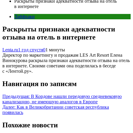
Раскрыты признаки адекватности отзыва на отель
в интернете
Лайфхаки
Раскрыты признаки адекватности
отзыва на отель в интернете
Lenta.ru
1 год спустя
0
1 минуты
Директор по маркетингу и продажам LES Art Resort Елена
Винокурова раскрыла признаки адекватности отзыва на отель
в интернете. Своими советами она поделилась в беседе
с «Лентой.ру».
Навигация по записям
Предыдущая:
В Кордове нашли передовую средневековую
канализацию, не имеющую аналогов в Европе
Далее:
Как в Великобритании советская республика
появилась
Похожие новости