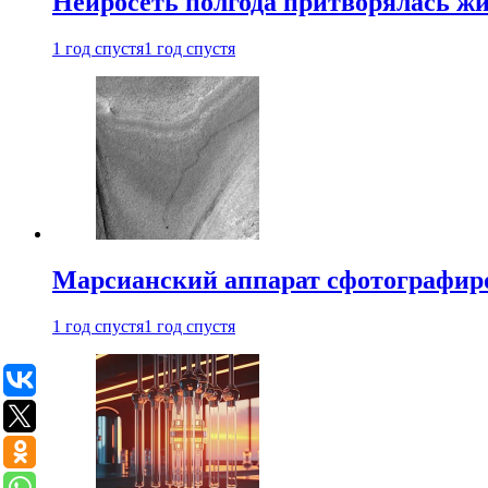
Нейросеть полгода притворялась ж
1 год спустя
1 год спустя
Марсианский аппарат сфотографиро
1 год спустя
1 год спустя