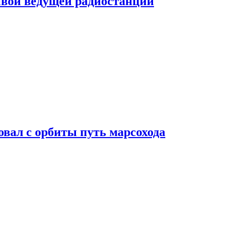
ивой ведущей радиостанции
вал с орбиты путь марсохода