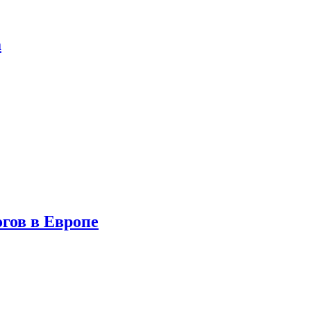
а
гов в Европе