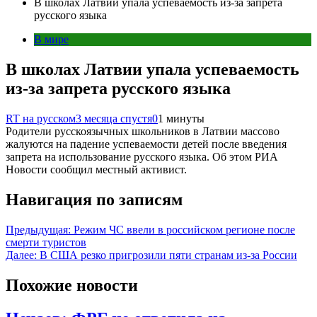
В школах Латвии упала успеваемость из-за запрета
русского языка
В мире
В школах Латвии упала успеваемость
из-за запрета русского языка
RT на русском
3 месяца спустя
0
1 минуты
Родители русскоязычных школьников в Латвии массово
жалуются на падение успеваемости детей после введения
запрета на использование русского языка. Об этом РИА
Новости сообщил местный активист.
Навигация по записям
Предыдущая:
Режим ЧС ввели в российском регионе после
смерти туристов
Далее:
В США резко пригрозили пяти странам из-за России
Похожие новости