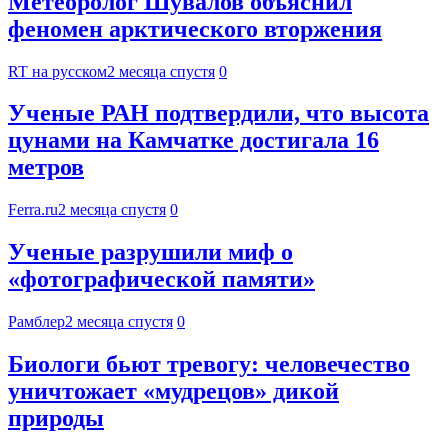
Метеоролог Шувалов объяснил
феномен арктического вторжения
RT на русском
2 месяца спустя
0
Ученые РАН подтвердили, что высота
цунами на Камчатке достигала 16
метров
Ferra.ru
2 месяца спустя
0
Ученые разрушили миф о
«фотографической памяти»
Рамблер
2 месяца спустя
0
Биологи бьют тревогу: человечество
уничтожает «мудрецов» дикой
природы